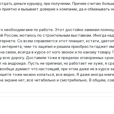
 отдать деньги курьеру, при получении. Причем считаю боль
 приятно и вызывает доверие к компании, да и обманывать н
то необходим мне по работе. Этот достойно заменил полно
сей России, мотаюсь по строительным выставкам. Иногда над
нтернете. Со всем справляется этот планшет, кстати, цвето
х интернета, чем-то зацепил и решила приобрести гаджет им
 связи, всегда в курсе от кого звонок и по какому товару. 
 всю дорогу. Доставили тоже в пределах оговоренных сроко
т на андроиде. Пусть не оригинал, но работает не хуже, я ср
 вообще думают что настоящий, при этом даже не в курсе за
аншете тоже можно копаться, все видно. Я даже иногда книги
в на экране нет, всё читабельно и смотрибельно. В общем, со