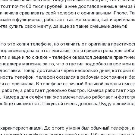
стоит почти 60 тысяч рублей, а мне достался меньше чем за 
 начала сравнивать свой телефон с оригинальным iPhone. Так
изайн и функционал, работает так же хорошо, как и оригиналь
гла купить свою мечту, да еще за такие смешные деньги!
что это копия телефона, но отличить от оригинала практичес
порекомендовала этот магазин, где я присмотрела для себя
та и еще и по скидке - телефон оказался дешевле практиче
енеджеру магазина за то, что ответил подробно на все мои 
оставки. Товар доставили через несколько дней, который я
авность телефон. телефон оказался в рабочем состоянии и бе
я от оригинала. В телефоне отличный большой экран и смот
в работе, а работает довольно быстро. Камера работает хо
. Камера для селфи так же замечательно работает и фотогр
обще никаких нет. Покупкой очень довольна! Буду рекомен
характеристиками. До этого у меня был обычный телефон, 
ти хороший телефон по приемлемой цене. Я была наслышана о