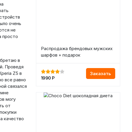
на
рать
устройств
было очень
ются не
а просто
Распродажа брендовых мужских
шарфов + подарок
обретаю в
ой. Проведя
peria Z5 в
Заказать
1990
Р
но все равно
ной связался
 мне
ов могу
ть от
 покупки
за качество