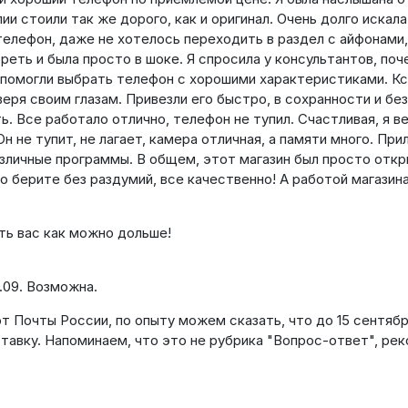
и стоили так же дорого, как и оригинал. Очень долго искала
телефон, даже не хотелось переходить в раздел с айфонами,
реть и была просто в шоке. Я спросила у консультантов, поч
, помогли выбрать телефон с хорошими характеристиками. Кс
веря своим глазам. Привезли его быстро, в сохранности и без
. Все работало отлично, телефон не тупил. Счастливая, я в
н не тупит, не лагает, камера отличная, а памяти много. Пр
азличные программы. В общем, этот магазин был просто отк
то берите без раздумий, все качественно! А работой магазина
ть вас как можно дольше!
.09. Возможна.
т Почты России, по опыту можем сказать, что до 15 сентяб
ставку. Напоминаем, что это не рубрика "Вопрос-ответ", р