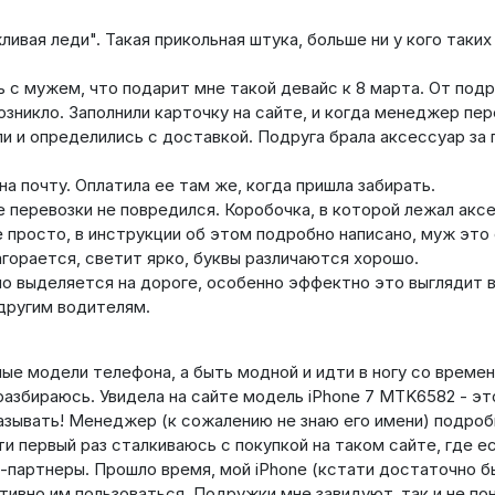
ивая леди". Такая прикольная штука, больше ни у кого таких
 с мужем, что подарит мне такой девайс к 8 марта. От подр
озникло. Заполнили карточку на сайте, и когда менеджер пер
 и определились с доставкой. Подруга брала аксессуар за 
 почту. Оплатила ее там же, когда пришла забирать.
се перевозки не повредился. Коробочка, в которой лежал акс
 просто, в инструкции об этом подробно написано, муж это 
агорается, светит ярко, буквы различаются хорошо.
но выделяется на дороге, особенно эффектно это выглядит 
 другим водителям.
ые модели телефона, а быть модной и идти в ногу со време
 разбираюсь. Увидела на сайте модель iPhone 7 MTK6582 - эт
азывать! Менеджер (к сожалению не знаю его имени) подроб
ати первый раз сталкиваюсь с покупкой на таком сайте, где е
ны-партнеры. Прошло время, мой iPhone (кстати достаточно 
ктивно им пользоваться. Подружки мне завидуют, так и не пон