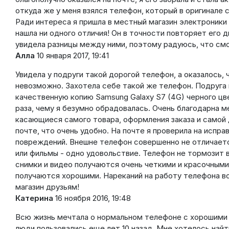
откуда же у меня взялся телефон, который в оригинале 
Ради интереса я пришла в местный магазин электроники и
нашла ни одного отличия! Он в точности повторяет его д
увидела разницы между ними, поэтому радуюсь, что смо
Алла
10 января 2017, 19:41
Увидела у подруги такой дорогой телефон, а оказалось, 
невозможно. Захотела себе такой же телефон. Подруга 
качественную копию Samsung Galaxy S7 (4G) черного цве
раза, чему я безумно обрадовалась. Очень благодарна м
касающиеся самого товара, оформления заказа и самой д
почте, что очень удобно. На почте я проверила на испр
повреждений. Внешне телефон совершенно не отличаетс
или фильмы - одно удовольствие. Телефон не тормозит 
снимки и видео получаются очень четкими и красочными
получаются хорошими. Нареканий на работу телефона во
магазин друзьям!
Катерина
16 ноября 2016, 19:48
Всю жизнь мечтала о нормальном телефоне с хорошими 
люди пользовались еще лет 10 назад. Мне хотелось най