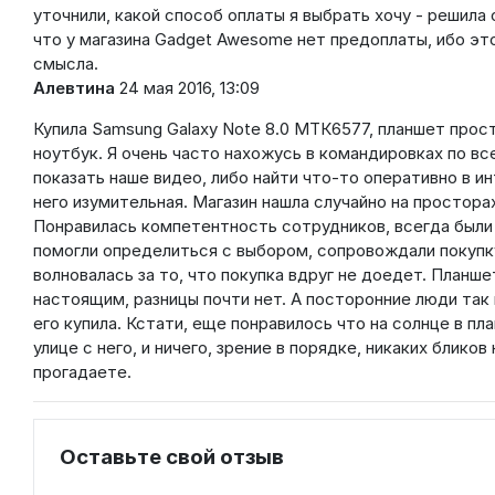
уточнили, какой способ оплаты я выбрать хочу - решила
что у магазина Gadget Awesome нет предоплаты, ибо это
смысла.
Алевтина
24 мая 2016, 13:09
Купила Samsung Galaxy Note 8.0 MTК6577, планшет прос
ноутбук. Я очень часто нахожусь в командировках по в
показать наше видео, либо найти что-то оперативно в и
него изумительная. Магазин нашла случайно на простора
Понравилась компетентность сотрудников, всегда были на
помогли определиться с выбором, сопровождали покупку
волновалась за то, что покупка вдруг не доедет. Планше
настоящим, разницы почти нет. А посторонние люди так
его купила. Кстати, еще понравилось что на солнце в пл
улице с него, и ничего, зрение в порядке, никаких блико
прогадаете.
Оставьте свой отзыв