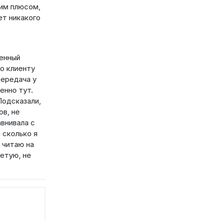
шим плюсом,
ет никакого
ценный
о клиенту
передача у
енно тут.
Подсказали,
в, не
авнивала с
 сколько я
 читаю на
ветую, не