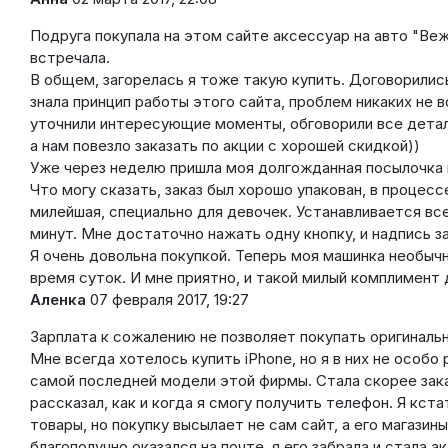
Подруга покупала на этом сайте аксессуар на авто "Вежл
встречала.
В общем, загорелась я тоже такую купить. Договорились
знала принцип работы этого сайта, проблем никаких не в
уточнили интересующие моменты, обговорили все детали
а нам повезло заказать по акции с хорошей скидкой))
Уже через неделю пришла моя долгожданная посылочка на
Что могу сказать, заказ был хорошо упакован, в процес
милейшая, специально для девочек. Устанавливается все
минут. Мне достаточно нажать одну кнопку, и надпись з
Я очень довольна покупкой. Теперь моя машинка необыч
время суток. И мне приятно, и такой милый комплимент
Аленка
07 февраля 2017, 19:27
Зарплата к сожалению не позволяет покупать оригинальн
Мне всегда хотелось купить iPhone, но я в них не особо
самой последней модели этой фирмы. Стала скорее зак
рассказал, как и когда я смогу получить телефон. Я кст
товары, но покупку высылает не сам сайт, а его магази
благополучно оказался на почте, я его забрала и стала а