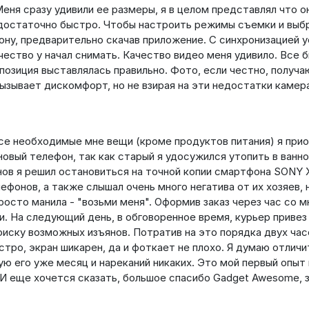
еня сразу удивили ее размеры, я в целом представлял что о
а достаточно быстро. Чтобы настроить режимы съемки и выб
ону, предварительно скачав приложение. С синхронизацией 
чество у начал снимать. Качество видео меня удивило. Все 
спозиция выставлялась правильно. Фото, если честно, получа
вызывает дискомфорт, но не взирая на эти недостатки камер
все необходимые мне вещи (кроме продуктов питания) я при
новый телефон, так как старый я удосужился утопить в ванн
нов я решил остановиться на точной копии смартфона SONY X
ефонов, а также слышал очень много негатива от их хозяев, 
росто манила - "возьми меня". Оформив заказ через час со м
. На следующий день, в обговоренное время, курьер привез
оиску возможных изъянов. Потратив на это порядка двух час
стро, экран шикарен, да и фоткает не плохо. Я думаю отличи
ю его уже месяц и нареканий никаких. Это мой первый опыт
. И еще хочется сказать, большое спасибо Gadget Awesome, 