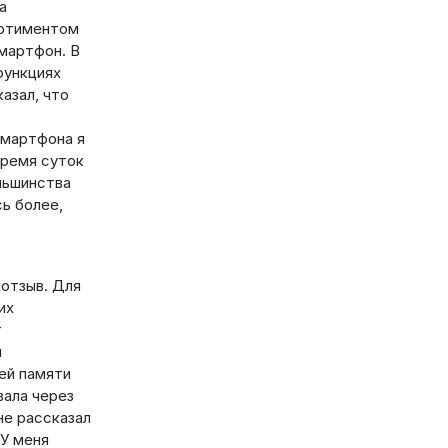
а
ортиментом
смартфон. В
функциях
азал, что
смартфона я
время суток
ольшинства
сь более,
 отзыв. Для
их
т
и
ей памяти
вала через
не рассказал
 У меня