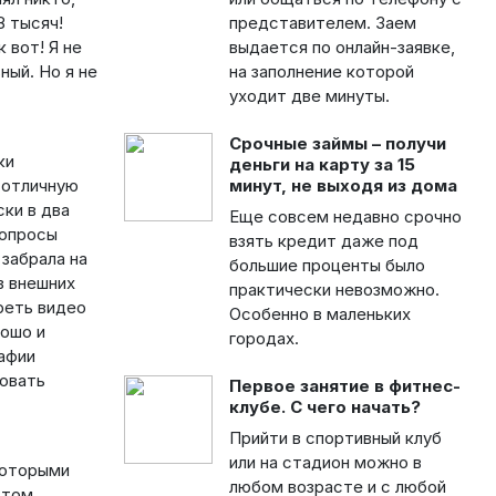
8 тысяч!
представителем. Заем
 вот! Я не
выдается по онлайн-заявке,
ный. Но я не
на заполнение которой
уходит две минуты.
Срочные займы – получи
ки
деньги на карту за 15
 отличную
минут, не выходя из дома
ски в два
Еще совсем недавно срочно
вопросы
взять кредит даже под
 забрала на
большие проценты было
з внешних
практически невозможно.
реть видео
Особенно в маленьких
рошо и
городах.
афии
довать
Первое занятие в фитнес-
клубе. С чего начать?
Прийти в спортивный клуб
или на стадион можно в
которыми
любом возрасте и с любой
 том,