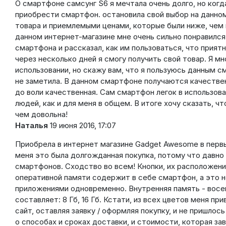
О смартфоне самсунг S6 я мечтала очень долго, но когд
приобрести смартфон. остановила свой выбор на данно
товара и приемлемыми ценами, которые были ниже, чем 
данном интернет-магазине мне очень сильно понравилс
смартфона и рассказал, как им пользоваться, что прият
через несколько дней я смогу получить свой товар. Я м
использовании, но скажу вам, что я пользуюсь данным 
не заметила. В данном смартфоне получаются качестве
до воли качественная. Сам смартфон легок в использова
людей, как и для меня в общем. В итоге хочу сказать, 
чем довольна!
Наталья
19 июня 2016, 17:07
Приобрела в интернет магазине Gadget Awesome в первы
меня это была долгожданная покупка, потому что давно
смартфонов. Сходство во всем! Кнопки, их расположени
оперативной памяти содержит в себе смартфон, а это 
приложениями одновременно. Внутренняя память - восем
составляет: 8 Гб, 16 Гб. Кстати, из всех цветов меня пр
сайт, оставляя заявку / оформляя покупку, и не пришло
о способах и сроках доставки, и стоимости, которая з