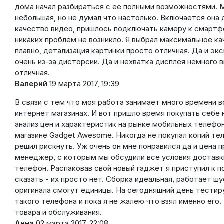
дома начал разбираться с ее полными возможностями. М
небольшая, но не думал что настолько. Включается он
качество видео, пришлось подключать камеру к смартф
никаких проблем не возникло. Я выбрал максимальное ка
плавно, детализация картинки просто отличная. Да и эк
очень из-за дисторсии. Да и нехватка дисплея немного 
отличная.
Валерий
19 марта 2017, 19:39
В связи с тем что моя работа занимает много времени 
интернет магазинах. И вот пришло время покупать себе 
анализ цен и характеристик на рынке мобильных телефо
магазине Gadget Awesome. Никогда не покупал копий тел
решил рискнуть. Уж очень он мне понравился да и цена п
менеджер, с которым мы обсудили все условия доставки
телефон. Распаковав свой новый гаджет я приступил к п
сказать - их просто нет. Сборка идеальная, работает шу
оригинала смогут единицы. На сегодняшний день тестиру
такого телефона и пока я не жалею что взял именно его
товара и обслуживания.
Анна
02 марта 2017, 22:08