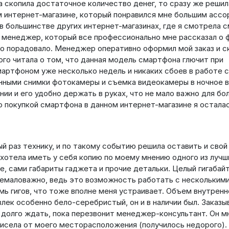
а скопила достаточное количество денег, то сразу же решил
м интернет-магазине, который понравился мне большим асс
в большинстве других интернет-магазинах, где я смотрела 
я менеджер, который все профессионально мне рассказал о 
но порадовало. Менеджер оперативно оформил мой заказ и ск
ного читала о том, что данная модель смартфона глючит при
смартфоном уже несколько недель и никаких сбоев в работе 
нными снимки фотокамеры и съемка видеокамеры в ночное 
нии и его удобно держать в руках, что не мало важно для б
что покупкой смартфона в данном интернет-магазине я остала
й раз технику, и по такому событию решила оставить и свой
 хотела иметь у себя копию по моему мнению одного из лучш
е, сами габариты гаджета и прочие детальки. Целый гигабай
немаловажно, ведь это возможность работать с нескольким
ь гигов, что тоже вполне меня устраивает. Объем внутренн
ивлек особенно бело-серебристый, он и в наличии был. Заказы
сь долго ждать, пока перезвонит менеджер-консультант. Он м
ависела от моего месторасположения (получилось недорого).