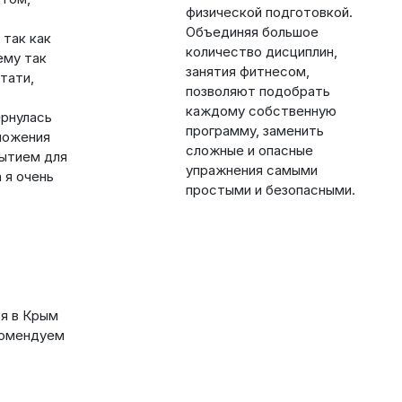
физической подготовкой.
Объединяя большое
 так как
количество дисциплин,
ему так
занятия фитнесом,
тати,
позволяют подобрать
каждому собственную
ернулась
программу, заменить
иложения
сложные и опасные
рытием для
упражнения самыми
 я очень
простыми и безопасными.
ря в Крым
екомендуем