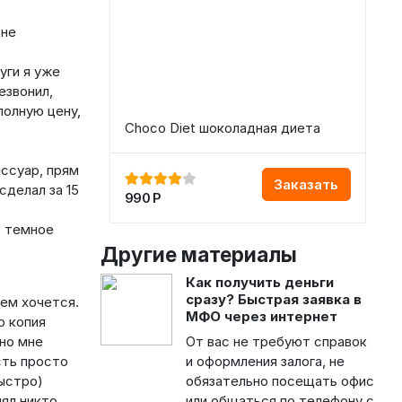
 не
уги я уже
езвонил,
полную цену,
Choco Diet шоколадная диета
ессуар, прям
Заказать
сделал за 15
990
Р
в темное
Другие материалы
Как получить деньги
сразу? Быстрая заявка в
нем хочется.
МФО через интернет
о копия
но мне
От вас не требуют справок
сть просто
и оформления залога, не
быстро)
обязательно посещать офис
ял никто,
или общаться по телефону с