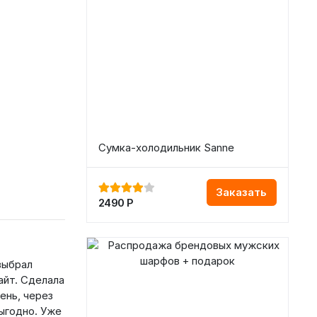
Сумка-холодильник Sanne
Заказать
2490
Р
выбрал
айт. Сделала
ень, через
выгодно. Уже