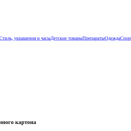
Стиль, украшения и часы
Детские товары
Препараты
Одежда
Спор
чного картона