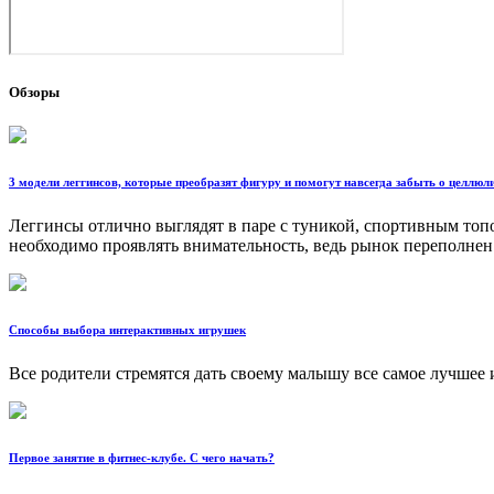
Обзоры
3 модели леггинсов, которые преобразят фигуру и помогут навсегда забыть о целлюл
Леггинсы отлично выглядят в паре с туникой, спортивным то
необходимо проявлять внимательность, ведь рынок переполне
Способы выбора интерактивных игрушек
Все родители стремятся дать своему малышу все самое лучшее и
Первое занятие в фитнес-клубе. С чего начать?