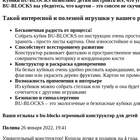
Кубики BU-BLOCKS позволяют детям построить все, что уго
BU-BLOCKS вы убедитесь, что картон – это совсем не скучн
Такой интересной и полезной игрушки у вашего р
Бесконечная радость от процесса!
Собрать кубик BU-BLOCKS по инструкции очень просто, п
хранить - просто листы картона. Они износостойкие и 
Способствует всестороннему развитию
Конструктор развивает фантазию и пространственное мыш
совершенствовать моторику и координацию кисти
Конструктор и раскраска одновременно
На белых кубиках очень удобно рисовать карандашами, в
флагами или украсить дерево фруктами. Картон не промо
Возможность применения в интерьере
Из кубиков можно собрать стеллаж или тумбу и она будет
сочетается с другими игрушками
Безопасно и гипоаллергенно
BU-BLOCKS – это экологичные и безопасные кубики для де
Ваши отзывы о bu-blocks огромный конструктор для детей
Полина
26 января 2022, 19:41
Удивительный конструктор! Купила дочке в подарок на 4 года, 