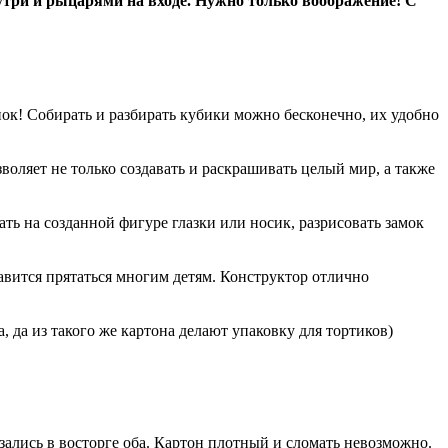
утри и рыцарями на входе. Нужно только воображение! С
ок! Собирать и разбирать кубики можно бесконечно, их удобно
ляет не только создавать и раскрашивать целый мир, а также
ь на созданной фигуре глазки или носик, разрисовать замок
равится прятаться многим детям. Конструктор отлично
 да из такого же картона делают упаковку для тортиков)
азались в восторге оба. Картон плотный и сломать невозможно.