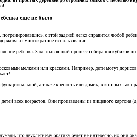
дно: от простых деревьев до огромных замков с мебелью вн
о!
ебенка еще не было
отренировавшись, с этой задачей легко справится любой ребен
выдерживают многократное использование
ление ребенка. Захватывающий процесс собирания кубиков позво
осковыми мелками или красками. Например, дети могут дорисоват
кает!
 функциональной, а также крепость или домик, в которых так н
тей всех возрастов. Они произведены из пищевого картона (да,
думали, что двухлетнему братику будет не интересно, но они ок