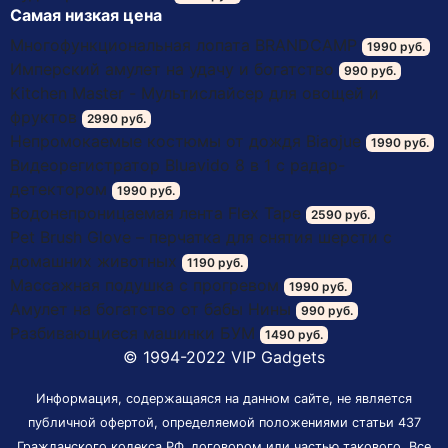
Самая низкая цена
Многофункциональная лопата BRANDCAMP
1990 руб.
Имперский амулет на удачу и богатство
990 руб.
Kitchen Master - Мультислайсер для овощей и
фруктов
2990 руб.
Непромокаемые костюмы от дождя Biaojue
1990 руб.
Видеорегистратор Bluavido 8 в 1 с радар-
детектором
1990 руб.
Водонепроницаемая лента Flex Tape
2590 руб.
Pet Brush Glove – перчатка для снятия шерсти с
домашних животных
1190 руб.
Массажная подушка с прогревом
1990 руб.
Амулет на богатство от бабы Нины
990 руб.
Разбивающиеся машинки БУМ
1490 руб.
© 1994-2022 VIP Gadgets
Информация, содержащаяся на данном сайте, не является
публичной офертой, определяемой положениями статьи 437
Гражданского кодекса РФ, договором или частью такового. Все