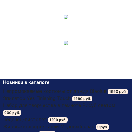
чтобы уточнить адрес.
Товары отправляется 1-ым классом почтой
России, средний срок доставки 5-7 дней.
Ожидайте посылку. Оплата происходит на почте
после получения товара.
Новинки в каталоге
Непромокаемые костюмы от дождя Biaojue
1990 руб.
Эпилятор Yes Finishing Touch
1990 руб.
Набор для творчества в темноте Рисуй светом
990 руб.
Леденец-пистолет
1290 руб.
Жиросжигающие капли Медовый спас
0 руб.