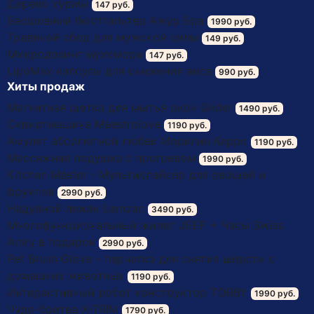
Дерево хурмы
147 руб.
Бесшовный бюстгальтер Ажур Бра
1990 руб.
Травяной сбор для мужской силы
149 руб.
Микродозинг мухомора
147 руб.
LipoМax капсулы для снижения веса
990 руб.
Хиты продаж
Магнитная щетка для мытья окон Glider
1490 руб.
Сквиртмашина Maestrolove
1190 руб.
Амулет абсолютной любви Мэрилин Керро
1190 руб.
Массажная подушка с прогревом
1990 руб.
Kitchen Master - Мультислайсер для овощей и
фруктов
2990 руб.
Надувной лежак Lamzac
3490 руб.
Многофункциональный жилет JEEP + Часы Swiss
Amry в подарок
2990 руб.
Pet Brush Glove – перчатка для снятия шерсти с
домашних животных
1190 руб.
Интерактивный робот конструктор TOBBY
1990 руб.
Чудо-бритва X-TRIM
1790 руб.