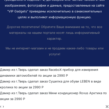
изображения, фотографии и данные, предоставленные на сайте
"VIP Gadgets" приведены исключительно в ознакомительных
целях и выполняют информационную функцию.
Дорогие посетители! Обратите Ваше внимание на то, что все
материалы на нашем портале носят лишь информативный
характер.
Мы не интернет-магазин и не продаем какие-либо товары или
услуги!
Дамир из г.Тверь сделал заказ
RaceboX прибор для измерения
динамики автомобилей
по акции за 2990
Р
Дамир из г.Тверь сделал заказ
Сушилка для обуви LEBEN в виде
кролика
по акции за 2990
Р
Дамир из г.Тверь сделал заказ
Мини кондиционер Rovus Арктика
по
акции за 2990
Р
×
‹
›