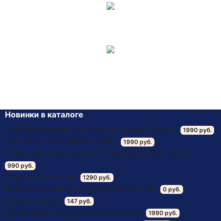
Товары отправляется 1-ым классом почтой
России, средний срок доставки 5-7 дней.
Ожидайте посылку. Оплата происходит на почте
после получения товара.
Новинки в каталоге
Непромокаемые костюмы от дождя Biaojue
1990 руб.
Эпилятор Yes Finishing Touch
1990 руб.
Набор для творчества в темноте Рисуй светом
990 руб.
Леденец-пистолет
1290 руб.
Жиросжигающие капли Медовый спас
0 руб.
Дерево хурмы
147 руб.
Бесшовный бюстгальтер Ажур Бра
1990 руб.