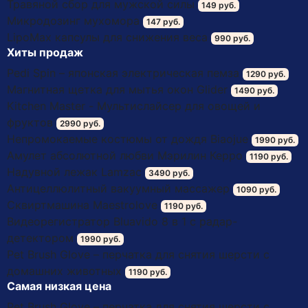
Травяной сбор для мужской силы
149 руб.
Микродозинг мухомора
147 руб.
LipoМax капсулы для снижения веса
990 руб.
Хиты продаж
Pedi Spin – японская электрическая пемза
1290 руб.
Магнитная щетка для мытья окон Glider
1490 руб.
Kitchen Master - Мультислайсер для овощей и
фруктов
2990 руб.
Непромокаемые костюмы от дождя Biaojue
1990 руб.
Амулет абсолютной любви Мэрилин Керро
1190 руб.
Надувной лежак Lamzac
3490 руб.
Антицеллюлитный вакуумный массажер
1090 руб.
Сквиртмашина Maestrolove
1190 руб.
Видеорегистратор Bluavido 8 в 1 с радар-
детектором
1990 руб.
Pet Brush Glove – перчатка для снятия шерсти с
домашних животных
1190 руб.
Самая низкая цена
Pet Brush Glove – перчатка для снятия шерсти с