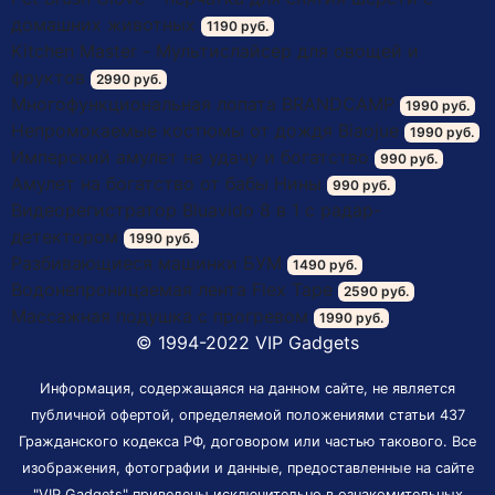
домашних животных
1190 руб.
Kitchen Master - Мультислайсер для овощей и
фруктов
2990 руб.
Многофункциональная лопата BRANDCAMP
1990 руб.
Непромокаемые костюмы от дождя Biaojue
1990 руб.
Имперский амулет на удачу и богатство
990 руб.
Амулет на богатство от бабы Нины
990 руб.
Видеорегистратор Bluavido 8 в 1 с радар-
детектором
1990 руб.
Разбивающиеся машинки БУМ
1490 руб.
Водонепроницаемая лента Flex Tape
2590 руб.
Массажная подушка с прогревом
1990 руб.
© 1994-2022 VIP Gadgets
Информация, содержащаяся на данном сайте, не является
публичной офертой, определяемой положениями статьи 437
Гражданского кодекса РФ, договором или частью такового. Все
изображения, фотографии и данные, предоставленные на сайте
"VIP Gadgets" приведены исключительно в ознакомительных