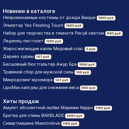
Новинки в каталоге
Непромокаемые костюмы от дождя Biaojue
1990 руб.
Эпилятор Yes Finishing Touch
1990 руб.
Набор для творчества в темноте Рисуй светом
990 руб.
Леденец-пистолет
1290 руб.
Жиросжигающие капли Медовый спас
0 руб.
Дерево хурмы
147 руб.
Бесшовный бюстгальтер Ажур Бра
1990 руб.
Травяной сбор для мужской силы
149 руб.
Микродозинг мухомора
147 руб.
LipoМax капсулы для снижения веса
990 руб.
Хиты продаж
Амулет абсолютной любви Мэрилин Керро
1190 руб.
Бритва для спины BAKBLADE
2990 руб.
Сквиртмашина Maestrolove
1190 руб.