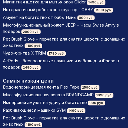
Магнитная щетка для мытья окон Glider
1490 руб.
Интерактивный робот конструктор TOBBY
1990 руб.
Амулет на богатство от бабы Нины
990 руб.
Многофункциональный жилет JEEP + Часы Swiss Amry в
подарок
2990 руб.
Pet Brush Glove – перчатка для снятия шерсти с домашних
животных
1190 руб.
Чудо-бритва X-TRIM
1790 руб.
AirPods - беспроводные наушники и кабель для iPhone в
подарок
2490 руб.
Самая низкая цена
Водонепроницаемая лента Flex Tape
2590 руб.
Многофункциональная лопата BRANDCAMP
1990 руб.
Имперский амулет на удачу и богатство
990 руб.
Разбивающиеся машинки БУМ
1490 руб.
Pet Brush Glove – перчатка для снятия шерсти с домашних
животных
1190 руб.