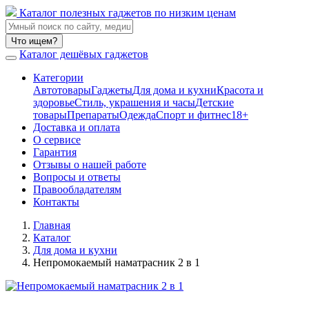
Каталог полезных гаджетов по низким ценам
Что ищем?
Каталог дешёвых гаджетов
Категории
Автотовары
Гаджеты
Для дома и кухни
Красота и
здоровье
Стиль, украшения и часы
Детские
товары
Препараты
Одежда
Спорт и фитнес
18+
Доставка и оплата
О сервисе
Гарантия
Отзывы о нашей работе
Вопросы и ответы
Правообладателям
Контакты
Главная
Каталог
Для дома и кухни
Непромокаемый наматрасник 2 в 1