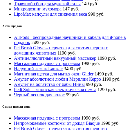
Травяной сбор для мужской силы
149 руб.
Микродозинг мухомора
147 руб.
LipoМax капсулы для снижения веса
990 руб.
Хиты продаж
AirPods - беспроводные наушники и кабель для iPhone в
подарок
2490 руб.
Pet Brush Glove – перчатка для снятия шерсти с
домашних животных
1190 руб.
Антицеллюлитный вакуумный массажер
1090 руб.
Массажная подушка с прогревом
1990 руб.
Надувной лежак Lamzac
3490 руб.
Магнитная щетка для мытья окон Glider
1490 руб.
Амулет абсолютной любви Мэрилин Керро
1190 руб.
Амулет на богатство от бабы Нины
990 руб.
Pedi Spin – японская электрическая пемза
1290 руб.
Черный чеснок для волос
99 руб.
Самая низкая цена
Массажная подушка с прогревом
1990 руб.
Непромокаемые костюмы от дождя Biaojue
1990 руб.
Pet Brush Glove – перчатка для снятия шерсти с