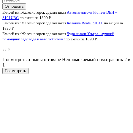
Отправить
Елисей из г.Железногорск сделал заказ
Автомагнитола Pioneer DEH –
S101UBG
по акции за 1890
Р
Елисей из г.Железногорск сделал заказ
Колонка Beats Pill XL
по акции за
1890
Р
Елисей из г.Железногорск сделал заказ
Чудо-шланг Ультра - лучший
помощник садовода и автолюбителя!
по акции за 1890
Р
‹
›
×
Посмотреть отзывы о товаре
Непромокаемый наматрасник 2 в
1
Пocмотpеть