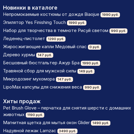
Новинки в каталоге
Непромокаемые костюмы от дождя Biaojue
1990 руб.
Эпилятор Yes Finishing Touch
1990 руб.
Набор для творчества в темноте Рисуй светом
990 руб.
Леденец-пистолет
1290 руб.
Жиросжигающие капли Медовый спас
0 руб.
Дерево хурмы
147 руб.
Бесшовный бюстгальтер Ажур Бра
1990 руб.
Травяной сбор для мужской силы
149 руб.
Микродозинг мухомора
147 руб.
LipoМax капсулы для снижения веса
990 руб.
Хиты продаж
Pet Brush Glove – перчатка для снятия шерсти с домашних
животных
1190 руб.
Магнитная щетка для мытья окон Glider
1490 руб.
Надувной лежак Lamzac
3490 руб.