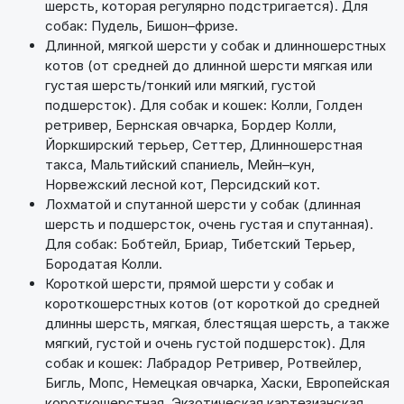
шерсть, которая регулярно подстригается). Для
собак: Пудель, Бишон–фризе.
Длинной, мягкой шерсти у собак и длинношерстных
котов (от средней до длинной шерсти мягкая или
густая шерсть/тонкий или мягкий, густой
подшерсток). Для собак и кошек: Колли, Голден
ретривер, Бернская овчарка, Бордер Колли,
Йоркширский терьер, Сеттер, Длинношерстная
такса, Мальтийский спаниель, Мейн–кун,
Норвежский лесной кот, Персидский кот.
Лохматой и спутанной шерсти у собак (длинная
шерсть и подшерсток, очень густая и спутанная).
Для собак: Бобтейл, Бриар, Тибетский Терьер,
Бородатая Колли.
Короткой шерсти, прямой шерсти у собак и
короткошерстных котов (от короткой до средней
длинны шерсть, мягкая, блестящая шерсть, а также
мягкий, густой и очень густой подшерсток). Для
собак и кошек: Лабрадор Ретривер, Ротвейлер,
Бигль, Мопс, Немецкая овчарка, Хаски, Европейская
короткошерстная, Экзотическая картезианская