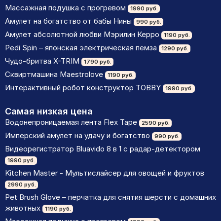
Массажная подушка с прогревом
1990 руб.
Амулет на богатство от бабы Нины
990 руб.
Амулет абсолютной любви Мэрилин Керро
1190 руб.
Pedi Spin – японская электрическая пемза
1290 руб.
Чудо-бритва X-TRIM
1790 руб.
Сквиртмашина Maestrolove
1190 руб.
Интерактивный робот конструктор TOBBY
1990 руб.
Самая низкая цена
Водонепроницаемая лента Flex Tape
2590 руб.
Имперский амулет на удачу и богатство
990 руб.
Видеорегистратор Bluavido 8 в 1 с радар-детектором
1990 руб.
Kitchen Master - Мультислайсер для овощей и фруктов
2990 руб.
Pet Brush Glove – перчатка для снятия шерсти с домашних
животных
1190 руб.