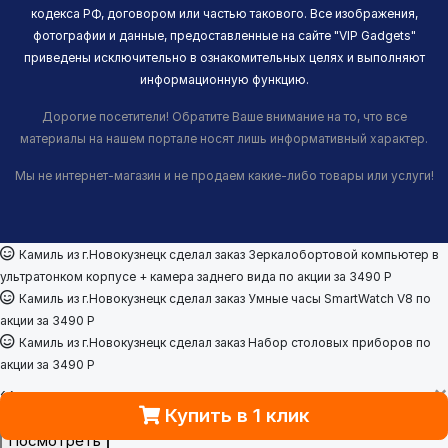
кодекса РФ, договором или частью такового. Все изображения,
фотографии и данные, предоставленные на сайте "VIP Gadgets"
приведены исключительно в ознакомительных целях и выполняют
информационную функцию.
Дорогие посетители! Обратите Ваше внимание на то, что все
материалы на нашем портале носят лишь информативный характер.
Мы не интернет-магазин и не продаем какие-либо товары или услуги!
Камиль из г.Новокузнецк сделал заказ
Зеркалобортовой компьютер в
ультратонком корпусе + камера заднего вида
по акции за 3490
Р
Камиль из г.Новокузнецк сделал заказ
Умные часы SmartWatch V8
по
акции за 3490
Р
Камиль из г.Новокузнецк сделал заказ
Набор столовых приборов
по
акции за 3490
Р
×
‹
›
Купить в 1 клик
Посмотреть отзывы о товаре
Увлажнитель аромадиффузор
Пocмотpеть