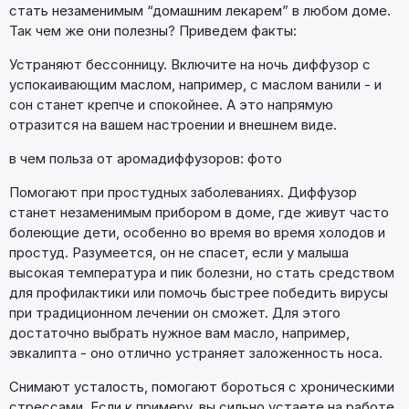
стать незаменимым “домашним лекарем” в любом доме.
Так чем же они полезны? Приведем факты:
Устраняют бессонницу. Включите на ночь диффузор с
успокаивающим маслом, например, с маслом ванили - и
сон станет крепче и спокойнее. А это напрямую
отразится на вашем настроении и внешнем виде.
в чем польза от аромадиффузоров: фото
Помогают при простудных заболеваниях. Диффузор
станет незаменимым прибором в доме, где живут часто
болеющие дети, особенно во время во время холодов и
простуд. Разумеется, он не спасет, если у малыша
высокая температура и пик болезни, но стать средством
для профилактики или помочь быстрее победить вирусы
при традиционном лечении он сможет. Для этого
достаточно выбрать нужное вам масло, например,
эвкалипта - оно отлично устраняет заложенность носа.
Снимают усталость, помогают бороться с хроническими
стрессами. Если к примеру, вы сильно устаете на работе,