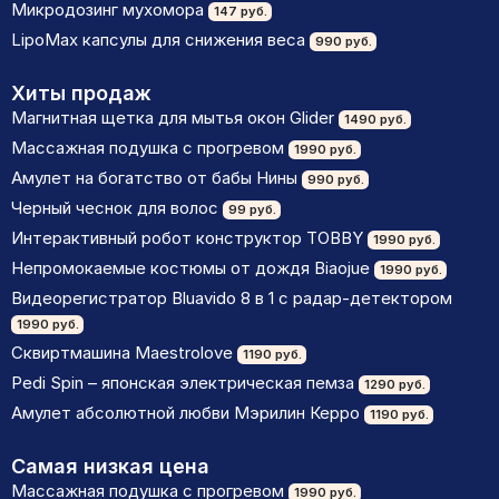
Микродозинг мухомора
147 руб.
LipoМax капсулы для снижения веса
990 руб.
Хиты продаж
Магнитная щетка для мытья окон Glider
1490 руб.
Массажная подушка с прогревом
1990 руб.
Амулет на богатство от бабы Нины
990 руб.
Черный чеснок для волос
99 руб.
Интерактивный робот конструктор TOBBY
1990 руб.
Непромокаемые костюмы от дождя Biaojue
1990 руб.
Видеорегистратор Bluavido 8 в 1 с радар-детектором
1990 руб.
Сквиртмашина Maestrolove
1190 руб.
Pedi Spin – японская электрическая пемза
1290 руб.
Амулет абсолютной любви Мэрилин Керро
1190 руб.
Самая низкая цена
Массажная подушка с прогревом
1990 руб.