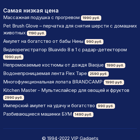
Самая низкая цена
Массажная подушка с прогревом
1990 руб.
Pet Brush Glove – перчатка для снятия шерсти с домашних
животных
1190 руб.
Амулет на богатство от бабы Нины
990 руб.
Видеорегистратор Bluavido 8 в 1 с радар-детектором
1990 руб.
Непромокаемые костюмы от дождя Biaojue
1990 руб.
Водонепроницаемая лента Flex Tape
2590 руб.
Многофункциональная лопата BRANDCAMP
1990 руб.
Kitchen Master - Мультислайсер для овощей и фруктов
2990 руб.
Имперский амулет на удачу и богатство
990 руб.
Разбивающиеся машинки БУМ
1490 руб.
© 1994-2022 VIP Gadgets