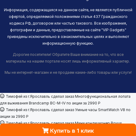
Информация, содержащаяся на данном сайте, не является публичной
офертой, определяемой положениями статьи 437 Гражданского
кодекса РФ, договором или частью такового. Все изображения,
фотографии и данные, предоставленные на сайте "VIP Gadgets"
приведены исключительно в ознакомительных целях и выполняют
информационную функцию.
Дорогие посетители! Обратите Ваше внимание на то, что все
материалы на нашем портале носят лишь информативный характер.
Мы не интернет-магазин и не продаем какие-либо товары или услуги!
Тимофей из г.Ярославль сделал заказ
Многофункциональная лопата
для выживания Brandcamp BC-M-IV
по акции за 2990
Р
Тимофей из г.Ярославль сделал заказ
Умные часы SmartWatch V8
по
акции за 2990
Р
Тимофей из г.Ярославль сделал заказ
Мини кондиционер Rovus
Купить в 1 клик
Арктика
по акции за 2990
Р