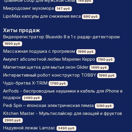
Травяной сбор для мужской силы
149 руб.
Микродозинг мухомора
147 руб.
LipoМax капсулы для снижения веса
990 руб.
Хиты продаж
Видеорегистратор Bluavido 8 в 1 с радар-детектором
1990 руб.
Массажная подушка с прогревом
1990 руб.
Амулет абсолютной любви Мэрилин Керро
1190 руб.
Магнитная щетка для мытья окон Glider
1490 руб.
Интерактивный робот конструктор TOBBY
1990 руб.
Чудо-бритва X-TRIM
1790 руб.
AirPods - беспроводные наушники и кабель для iPhone в
подарок
2490 руб.
Pedi Spin – японская электрическая пемза
1290 руб.
Kitchen Master - Мультислайсер для овощей и фруктов
2990 руб.
Надувной лежак Lamzac
3490 руб.