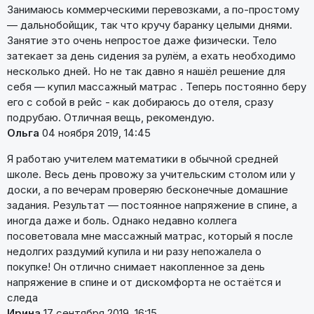
Занимаюсь коммерческими перевозками, а по-простому
— дальнобойщик, так что кручу баранку целыми днями.
Занятие это очень непростое даже физически. Тело
затекает за день сидения за рулём, а ехать необходимо
несколько дней. Но не так давно я нашёл решение для
себя — купил массажный матрас . Теперь постоянно беру
его с собой в рейс - как добираюсь до отеля, сразу
подрубаю. Отличная вещь, рекомендую.
Ольга
04 ноября 2019, 14:45
Я работаю учителем математики в обычной средней
школе. Весь день провожу за учительским столом или у
доски, а по вечерам проверяю бесконечные домашние
задания. Результат — постоянное напряжение в спине, а
иногда даже и боль. Однако недавно коллега
посоветовала мне массажный матрас, который я после
недолгих раздумий купила и ни разу непожалела о
покупке! Он отлично снимает накопленное за день
напряжение в спине и от дискомфорта не остаётся и
следа
Ирина
17 сентября 2019, 16:15