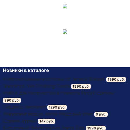
Товары отправляется 1-ым классом почтой
России, средний срок доставки 5-7 дней.
Ожидайте посылку. Оплата происходит на почте
после получения товара.
Новинки в каталоге
Непромокаемые костюмы от дождя Biaojue
1990 руб.
Эпилятор Yes Finishing Touch
1990 руб.
Набор для творчества в темноте Рисуй светом
990 руб.
Леденец-пистолет
1290 руб.
Жиросжигающие капли Медовый спас
0 руб.
Дерево хурмы
147 руб.
Бесшовный бюстгальтер Ажур Бра
1990 руб.