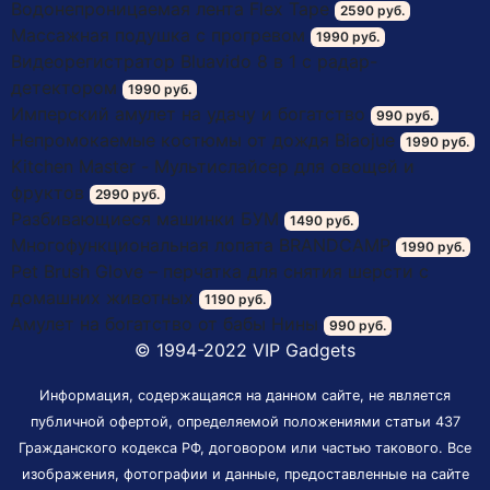
Водонепроницаемая лента Flex Tape
2590 руб.
Массажная подушка с прогревом
1990 руб.
Видеорегистратор Bluavido 8 в 1 с радар-
детектором
1990 руб.
Имперский амулет на удачу и богатство
990 руб.
Непромокаемые костюмы от дождя Biaojue
1990 руб.
Kitchen Master - Мультислайсер для овощей и
фруктов
2990 руб.
Разбивающиеся машинки БУМ
1490 руб.
Многофункциональная лопата BRANDCAMP
1990 руб.
Pet Brush Glove – перчатка для снятия шерсти с
домашних животных
1190 руб.
Амулет на богатство от бабы Нины
990 руб.
© 1994-2022 VIP Gadgets
Информация, содержащаяся на данном сайте, не является
публичной офертой, определяемой положениями статьи 437
Гражданского кодекса РФ, договором или частью такового. Все
изображения, фотографии и данные, предоставленные на сайте