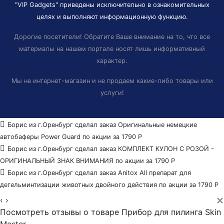
"VIP Gadgets" приведены исключительно в ознакомительных
целях и выполняют информационную функцию.
Дорогие посетители! Обратите Ваше внимание на то, что все
материалы на нашем портале носят лишь информативный
характер.
Мы не интернет-магазин и не продаем какие-либо товары или
услуги!
Борис из г.Оренбург сделал заказ
Оригинальные немецкие
автобаферы Power Guard
по акции за 1790
Р
Борис из г.Оренбург сделал заказ
КОМПЛЕКТ КУЛОН С РОЗОЙ -
ОРИГИНАЛЬНЫЙ ЗНАК ВНИМАНИЯ
по акции за 1790
Р
Борис из г.Оренбург сделал заказ
Anitox All препарат для
дегельминтизации животных двойного действия
по акции за 1790
Р
×
‹
›
Посмотреть отзывы о товаре
Прибор для пилинга Skin
Master