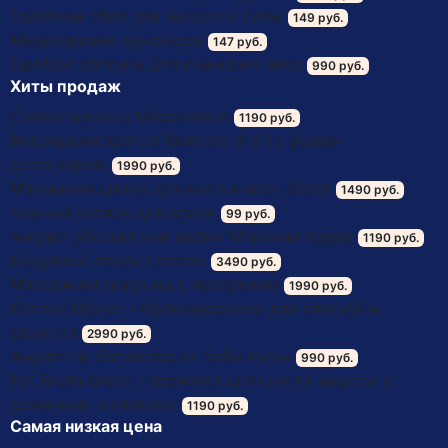
Травяной сбор для мужской силы
149 руб.
Микродозинг мухомора
147 руб.
LipoМax капсулы для снижения веса
990 руб.
Хиты продаж
Сквиртмашина Maestrolove
1190 руб.
Видеорегистратор Bluavido 8 в 1 с радар-
детектором
1990 руб.
Магнитная щетка для мытья окон Glider
1490 руб.
Черный чеснок для волос
99 руб.
Амулет абсолютной любви Мэрилин Керро
1190 руб.
Надувной лежак Lamzac
3490 руб.
Массажная подушка с прогревом
1990 руб.
Kitchen Master - Мультислайсер для овощей и
фруктов
2990 руб.
Амулет на богатство от бабы Нины
990 руб.
Pet Brush Glove – перчатка для снятия шерсти с
домашних животных
1190 руб.
Самая низкая цена