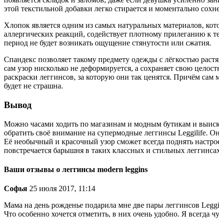
этой текстильной добавки легко стирается и моментально сохн
Хлопок является одним из самых натуральных материалов, кот
аллергических реакций, содействует плотному прилеганию к те
период не будет возникать ощущение стянутости или сжатия.
Спандекс позволяет такому предмету одежды с лёгкостью раст
сам узор нисколько не деформируется, а сохраняет свою целос
раскраски леггинсов, за которую они так ценятся. Причём сам
будет не страшна.
Вывод
Можно часами ходить по магазинам и модным бутикам и выиск
обратить своё внимание на супермодные леггинсы Leggilife. О
Её необычный и красочный узор сможет всегда поднять настро
повстречается барышня в таких классных и стильных леггинсах.
Ваши отзывы о леггинсы modern leggins
Софья
25 июля 2017, 11:14
Мама на день рожденье подарила мне две пары леггинсов Leggil
Что особенно хочется отметить, в них очень удобно. Я всегда 