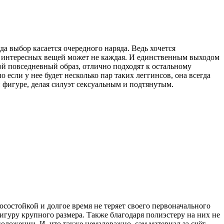
а выбор касается очередного наряда. Ведь хочется
о интересных вещей может не каждая. И единственным выходом
ой повседневный образ, отлично подходят к остальному
 если у нее будет несколько пар таких леггинсов, она всегда
ой фигуре, делая силуэт сексуальным и подтянутым.
осостойкой и долгое время не теряет своего первоначального
гуру крупного размера. Также благодаря полиэстеру на них не
оложении. И, что также немаловажно, сам материал за счёт