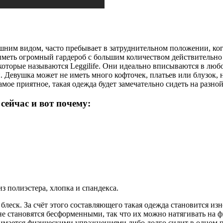
шним видом, часто пребывает в затруднительном положении, когд
 иметь огромный гардероб с большим количеством действительн
которые называются Leggilife. Они идеально вписываются в люб
 Девушка может не иметь много кофточек, платьев или блузок, но
самое приятное, такая одежда будет замечательно сидеть на разн
сейчас и вот почему:
з полиэстера, хлопка и спандекса.
леск. За счёт этого составляющего такая одежда становится изн
е становятся бесформенными, так что их можно натягивать на фи
нимается физическими упражнениями либо долго сидит в одном п