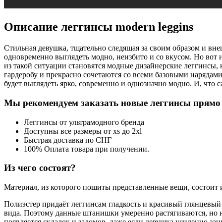
Описание леггинсы modern leggins
Стильная девушка, тщательно следящая за своим образом и вне
одновременно выглядеть модно, неизбито и со вкусом. Но вот
из такой ситуации становятся модные дизайнерские леггинсы, 
гардеробу и прекрасно сочетаются со всеми базовыми нарядами.
будет выглядеть ярко, современно и однозначно модно. И, что 
Мы рекомендуем заказать новые леггинсы прямо 
Леггинсы от ультрамодного бренда
Доступны все размеры от xs до 2xl
Быстрая доставка по СНГ
100% Оплата товара при получении.
Из чего состоят?
Материал, из которого пошиты представленные вещи, состоит и
Полиэстер придаёт леггинсам гладкость и красивый глянцевый б
вида. Поэтому данные штанишки умеренно растягиваются, но н
появляется складок и заломов, даже если девушка усиленно за