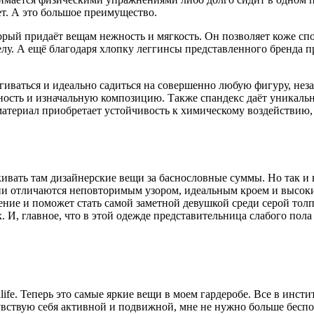
ет. А это большое преимущество.
орый придаёт вещам нежность и мягкость. Он позволяет коже с
лу. А ещё благодаря хлопку леггинсы представленного бренда п
ягиваться и идеально садиться на совершенно любую фигуру, не
тность и изначальную композицию. Также спандекс даёт уникаль
 материал приобретает устойчивость к химическому воздействию,
ивать там дизайнерские вещи за баснословные суммы. Но так и 
ни отличаются неповторимым узором, идеальным кроем и высоким
ение и поможет стать самой заметной девушкой среди серой тол
 И, главное, что в этой одежде представительница слабого пола
ife. Теперь это самые яркие вещи в моем гардеробе. Все в инст
чувствую себя активной и подвижной, мне не нужно больше беспо