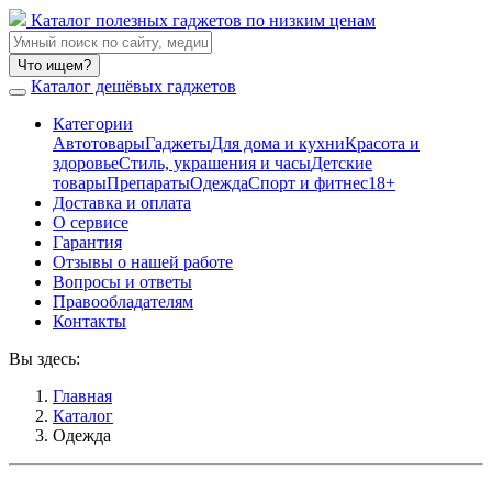
Каталог полезных гаджетов по низким ценам
Что ищем?
Каталог дешёвых гаджетов
Категории
Автотовары
Гаджеты
Для дома и кухни
Красота и
здоровье
Стиль, украшения и часы
Детские
товары
Препараты
Одежда
Спорт и фитнес
18+
Доставка и оплата
О сервисе
Гарантия
Отзывы о нашей работе
Вопросы и ответы
Правообладателям
Контакты
Вы здесь:
Главная
Каталог
Одежда