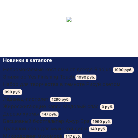
России, средний срок доставки 5-7 дней.
Ожидайте посылку. Оплата происходит на почте
после получения товара.
Новинки в каталоге
Непромокаемые костюмы от дождя Biaojue
1990 руб.
Эпилятор Yes Finishing Touch
1990 руб.
Набор для творчества в темноте Рисуй светом
990 руб.
Леденец-пистолет
1290 руб.
Жиросжигающие капли Медовый спас
0 руб.
Дерево хурмы
147 руб.
Бесшовный бюстгальтер Ажур Бра
1990 руб.
Травяной сбор для мужской силы
149 руб.
Микродозинг мухомора
147 руб.