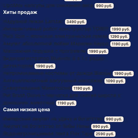
LipoМax капсулы для снижения веса
990 руб.
Хиты продаж
Надувной лежак Lamzac
3490 руб.
Интерактивный робот конструктор TOBBY
1990 руб.
Pedi Spin – японская электрическая пемза
1290 руб.
Амулет абсолютной любви Мэрилин Керро
1190 руб.
Массажная подушка с прогревом
1990 руб.
Видеорегистратор Bluavido 8 в 1 с радар-
детектором
1990 руб.
Непромокаемые костюмы от дождя Biaojue
1990 руб.
Антицеллюлитный вакуумный массажер
1090 руб.
Сквиртмашина Maestrolove
1190 руб.
Pet Brush Glove – перчатка для снятия шерсти с
домашних животных
1190 руб.
Самая низкая цена
Имперский амулет на удачу и богатство
990 руб.
Амулет на богатство от бабы Нины
990 руб.
Водонепроницаемая лента Flex Tape
2590 руб.