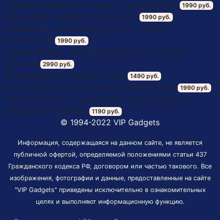
Непромокаемые костюмы от дождя Biaojue
1990 руб.
Массажная подушка с прогревом
1990 руб.
Видеорегистратор Bluavido 8 в 1 с радар-
детектором
1990 руб.
Kitchen Master - Мультислайсер для овощей и
фруктов
2990 руб.
Разбивающиеся машинки БУМ
1490 руб.
Многофункциональная лопата BRANDCAMP
1990 руб.
Pet Brush Glove – перчатка для снятия шерсти с
домашних животных
1190 руб.
© 1994-2022 VIP Gadgets
Информация, содержащаяся на данном сайте, не является
публичной офертой, определяемой положениями статьи 437
Гражданского кодекса РФ, договором или частью такового. Все
изображения, фотографии и данные, предоставленные на сайте
"VIP Gadgets" приведены исключительно в ознакомительных
целях и выполняют информационную функцию.