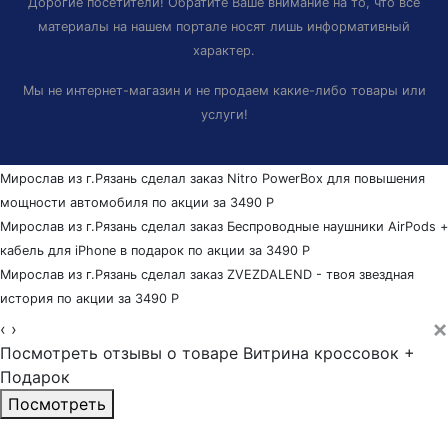
Дорогие посетители! Обратите Ваше внимание на то, что все
материалы на нашем портале носят лишь информативный
характер.
Мы не интернет-магазин и не продаем какие-либо товары или
услуги!
Мирослав из г.Рязань сделал заказ
Nitro PowerBox для повышения
мощности автомобиля
по акции за 3490
Р
Мирослав из г.Рязань сделал заказ
Беспроводные наушники AirPods +
кабель для iPhone в подарок
по акции за 3490
Р
Мирослав из г.Рязань сделал заказ
ZVEZDALEND - твоя звездная
история
по акции за 3490
Р
×
‹
›
Посмотреть отзывы о товаре
Витрина кроссовок +
Подарок
Пocмотpеть