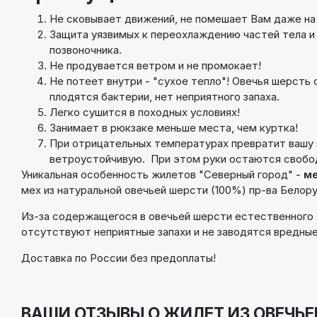
Не сковывает движений, не помешает Вам даже на б
Защита уязвимых к переохлаждению частей тела и о
позвоночника.
Не продувается ветром и не промокает!
Не потеет внутри - "сухое тепло"! Овечья шерсть
плодятся бактерии, нет неприятного запаха.
Легко сушится в походных условиях!
Занимает в рюкзаке меньше места, чем куртка!
При отрицательных температурах превратит вашу 
ветроустойчивую. При этом руки остаются свобод
Уникальная особенность жилетов "Северный город" -
ме
мех из натуральной овечьей шерсти (100%) пр-ва Белору
Из-за содержащегося в овечьей шерсти естественного а
отсутствуют неприятные запахи и не заводятся вредные
Доставка по России без предоплаты!
ВАШИ ОТЗЫВЫ О ЖИЛЕТ ИЗ ОВЕЧЬ