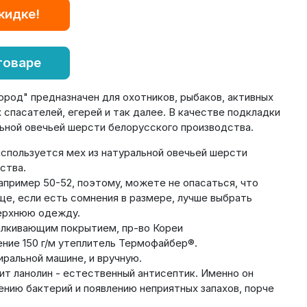
кидке!
товаре
род" предназначен для охотников, рыбаков, активных
спасателей, егерей и так далее. В качестве подкладки
льной овечьей шерсти белорусского производства.
используется мех из натуральной овечьей шерсти
ства.
апример 50-52, поэтому, можете не опасаться, что
ще, если есть сомнения в размере, лучше выбрать
верхнюю одежду.
алкивающим покрытием, пр-во Кореи
ние 150 г/м утеплитель Термофайбер®.
иральной машине, и вручную.
т ланолин - естественный антисептик. Именно он
нию бактерий и появлению неприятных запахов, порче