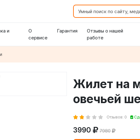
ка и
О
Гарантия
Отзывы о нашей
сервисе
работе
и
Жилет на м
овечьей ш
Отзывов: 0
Сде
3990
7980