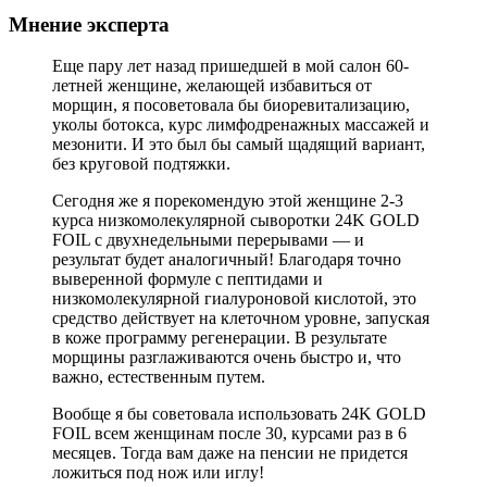
Мнение эксперта
Еще пару лет назад пришедшей в мой салон 60-
летней женщине, желающей избавиться от
морщин, я посоветовала бы биоревитализацию,
уколы ботокса, курс лимфодренажных массажей и
мезонити. И это был бы самый щадящий вариант,
без круговой подтяжки.
Сегодня же я порекомендую этой женщине 2-3
курса низкомолекулярной сыворотки 24K GOLD
FOIL с двухнедельными перерывами — и
результат будет аналогичный! Благодаря точно
выверенной формуле с пептидами и
низкомолекулярной гиалуроновой кислотой, это
средство действует на клеточном уровне, запуская
в коже программу регенерации. В результате
морщины разглаживаются очень быстро и, что
важно, естественным путем.
Вообще я бы советовала использовать 24K GOLD
FOIL всем женщинам после 30, курсами раз в 6
месяцев. Тогда вам даже на пенсии не придется
ложиться под нож или иглу!