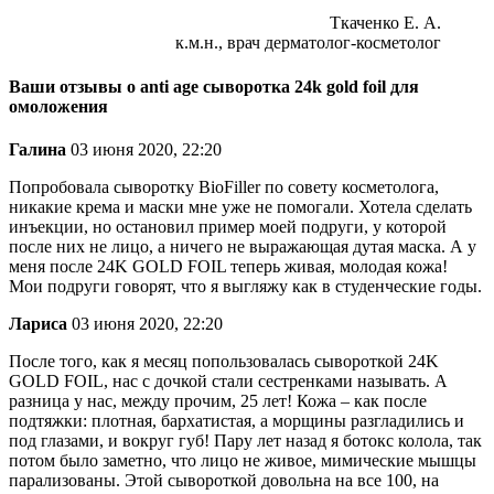
Ткаченко Е. А.
к.м.н., врач дерматолог-косметолог
Ваши отзывы о anti age сыворотка 24k gold foil для
омоложения
Галина
03 июня 2020, 22:20
Попробовала сыворотку BioFiller по совету косметолога,
никакие крема и маски мне уже не помогали. Хотела сделать
инъекции, но остановил пример моей подруги, у которой
после них не лицо, а ничего не выражающая дутая маска. А у
меня после 24K GOLD FOIL теперь живая, молодая кожа!
Мои подруги говорят, что я выгляжу как в студенческие годы.
Лариса
03 июня 2020, 22:20
После того, как я месяц попользовалась сывороткой 24K
GOLD FOIL, нас с дочкой стали сестренками называть. А
разница у нас, между прочим, 25 лет! Кожа – как после
подтяжки: плотная, бархатистая, а морщины разгладились и
под глазами, и вокруг губ! Пару лет назад я ботокс колола, так
потом было заметно, что лицо не живое, мимические мышцы
парализованы. Этой сывороткой довольна на все 100, на