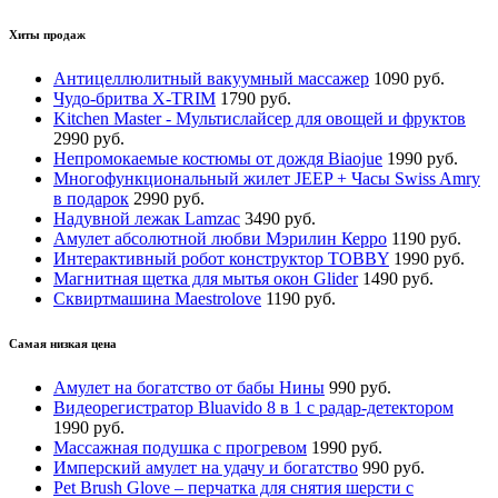
Хиты продаж
Антицеллюлитный вакуумный массажер
1090 руб.
Чудо-бритва X-TRIM
1790 руб.
Kitchen Master - Мультислайсер для овощей и фруктов
2990 руб.
Непромокаемые костюмы от дождя Biaojue
1990 руб.
Многофункциональный жилет JEEP + Часы Swiss Amry
в подарок
2990 руб.
Надувной лежак Lamzac
3490 руб.
Амулет абсолютной любви Мэрилин Керро
1190 руб.
Интерактивный робот конструктор TOBBY
1990 руб.
Магнитная щетка для мытья окон Glider
1490 руб.
Сквиртмашина Maestrolove
1190 руб.
Самая низкая цена
Амулет на богатство от бабы Нины
990 руб.
Видеорегистратор Bluavido 8 в 1 с радар-детектором
1990 руб.
Массажная подушка с прогревом
1990 руб.
Имперский амулет на удачу и богатство
990 руб.
Pet Brush Glove – перчатка для снятия шерсти с