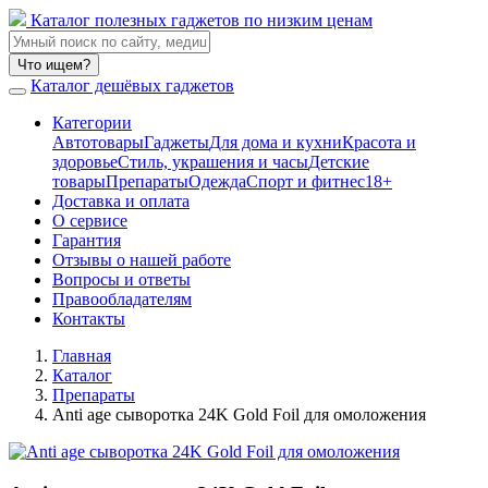
Каталог полезных гаджетов по низким ценам
Что ищем?
Каталог дешёвых гаджетов
Категории
Автотовары
Гаджеты
Для дома и кухни
Красота и
здоровье
Стиль, украшения и часы
Детские
товары
Препараты
Одежда
Спорт и фитнес
18+
Доставка и оплата
О сервисе
Гарантия
Отзывы о нашей работе
Вопросы и ответы
Правообладателям
Контакты
Главная
Каталог
Препараты
Anti age сыворотка 24K Gold Foil для омоложения