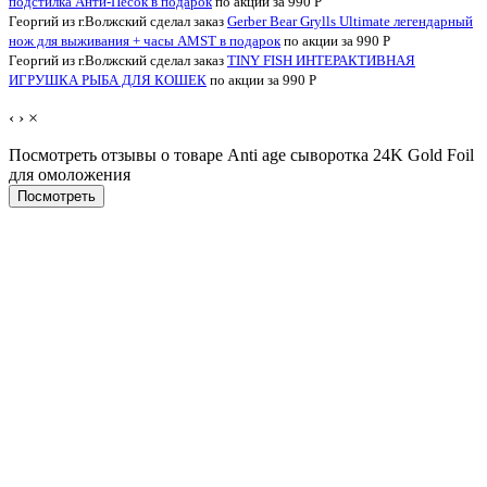
подстилка Анти-Песок в подарок
по акции за 990
Р
Георгий из г.Волжский сделал заказ
Gerber Bear Grylls Ultimate легендарный
нож для выживания + часы AMST в подарок
по акции за 990
Р
Георгий из г.Волжский сделал заказ
TINY FISH ИНТЕРАКТИВНАЯ
ИГРУШКА РЫБА ДЛЯ КОШЕК
по акции за 990
Р
‹
›
×
Посмотреть отзывы о товаре
Anti age сыворотка 24K Gold Foil
для омоложения
Пocмотpеть