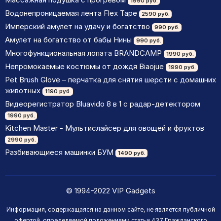
1990 руб.
Водонепроницаемая лента Flex Tape
2590 руб.
Имперский амулет на удачу и богатство
990 руб.
Амулет на богатство от бабы Нины
990 руб.
Многофункциональная лопата BRANDCAMP
1990 руб.
Непромокаемые костюмы от дождя Biaojue
1990 руб.
Pet Brush Glove – перчатка для снятия шерсти с домашних
животных
1190 руб.
Видеорегистратор Bluavido 8 в 1 с радар-детектором
1990 руб.
Kitchen Master - Мультислайсер для овощей и фруктов
2990 руб.
Разбивающиеся машинки БУМ
1490 руб.
© 1994-2022 VIP Gadgets
Информация, содержащаяся на данном сайте, не является публичной
офертой, определяемой положениями статьи 437 Гражданского