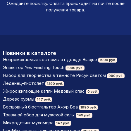
Ожидайте посылку. Оплата происходит на почте после
получения товара.
Новинки в каталоге
Непромокаемые костюмы от дождя Biaojue
1990 руб.
Эпилятор Yes Finishing Touch
1990 руб.
Набор для творчества в темноте Рисуй светом
990 руб.
Леденец-пистолет
1290 руб.
Жиросжигающие капли Медовый спас
0 руб.
Дерево хурмы
147 руб.
Бесшовный бюстгальтер Ажур Бра
1990 руб.
Травяной сбор для мужской силы
149 руб.
Микродозинг мухомора
147 руб.
LipoМax капсулы для снижения веса
990 руб.