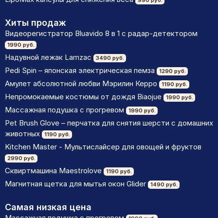
Хиты продаж
Видеорегистратор Bluavido 8 в 1 с радар-детектором
1990 руб.
Надувной лежак Lamzac
3490 руб.
Pedi Spin – японская электрическая пемза
1290 руб.
Амулет абсолютной любви Мэрилин Керро
1190 руб.
Непромокаемые костюмы от дождя Biaojue
1990 руб.
Массажная подушка с прогревом
1990 руб.
Pet Brush Glove – перчатка для снятия шерсти с домашних
животных
1190 руб.
Kitchen Master - Мультислайсер для овощей и фруктов
2990 руб.
Сквиртмашина Maestrolove
1190 руб.
Магнитная щетка для мытья окон Glider
1490 руб.
Самая низкая цена
Массажная подушка с прогревом