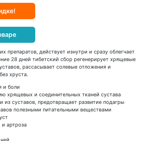
идке!
оваре
угих препаратов, действует изнутри и сразу облегчает
ение 28 дней тибетский сбор регенерирует хрящевые
уставов, рассасывает солевые отложения и
ез хруста.
я и боли
ию хрящевых и соединительных тканей сустава
и из суставов, предотвращает развитие подагры
тавов полезными питательными веществами
уст
 и артроза
дней