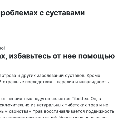
проблемах с суставами
ю!
ах, избавьтесь от нее помощью
артроза и других заболеваний суставов. Кроме
й страшные последствия – паралич и инвалидность.
т неприятных недугов является Tibettea. Он, в
сключительно из натуральных тибетских трав и не
зным свойствам трав восстанавливается подвижность
 и соединительных тканей. Через меня прошел не