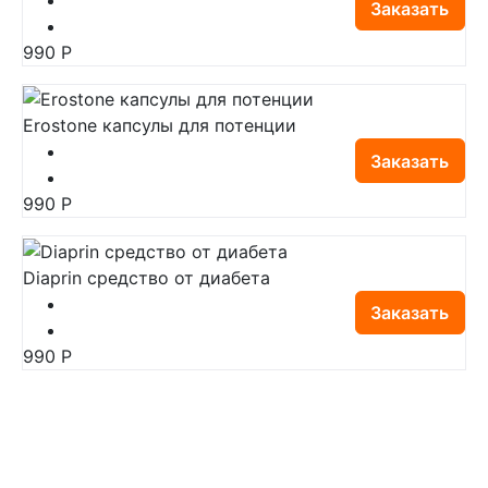
Заказать
990
Р
Erostone капсулы для потенции
Заказать
990
Р
Diaprin средство от диабета
Заказать
990
Р