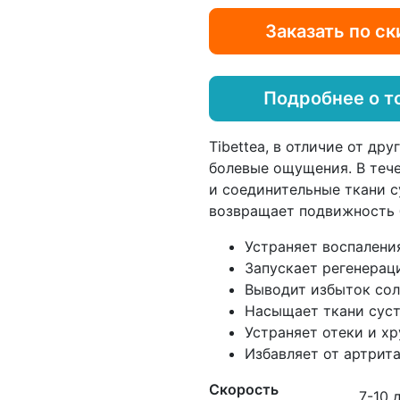
Заказать по ск
Подробнее о т
Tibettea, в отличие от др
болевые ощущения. В теч
и соединительные ткани с
возвращает подвижность б
Устраняет воспалени
Запускает регенерац
Выводит избыток сол
Насыщает ткани сус
Устраняет отеки и хр
Избавляет от артрита
Скорость
7-10 