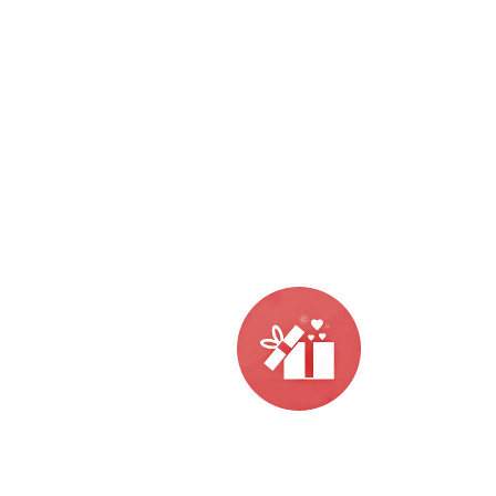
, Екатеринбург, Новосибирск, Челябинск, Казань
ым классом
ий срок
ей.
Ожидайте посылку. Оплата
происходит на почте после получения