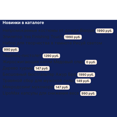
Новинки в каталоге
Непромокаемые костюмы от дождя Biaojue
1990 руб.
Эпилятор Yes Finishing Touch
1990 руб.
Набор для творчества в темноте Рисуй светом
990 руб.
Леденец-пистолет
1290 руб.
Жиросжигающие капли Медовый спас
0 руб.
Дерево хурмы
147 руб.
Бесшовный бюстгальтер Ажур Бра
1990 руб.
Травяной сбор для мужской силы
149 руб.
Микродозинг мухомора
147 руб.
LipoМax капсулы для снижения веса
990 руб.