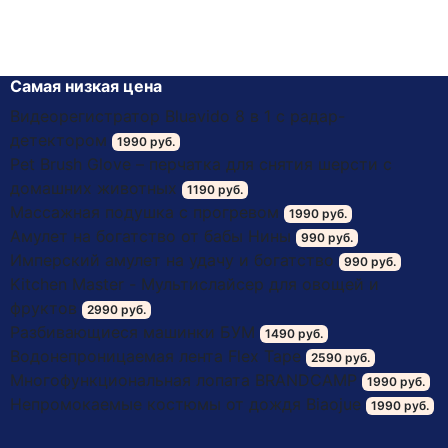
товара.
Самая низкая цена
Видеорегистратор Bluavido 8 в 1 с радар-
детектором
1990 руб.
Pet Brush Glove – перчатка для снятия шерсти с
домашних животных
1190 руб.
Массажная подушка с прогревом
1990 руб.
Амулет на богатство от бабы Нины
990 руб.
Имперский амулет на удачу и богатство
990 руб.
Kitchen Master - Мультислайсер для овощей и
фруктов
2990 руб.
Разбивающиеся машинки БУМ
1490 руб.
Водонепроницаемая лента Flex Tape
2590 руб.
Многофункциональная лопата BRANDCAMP
1990 руб.
Непромокаемые костюмы от дождя Biaojue
1990 руб.