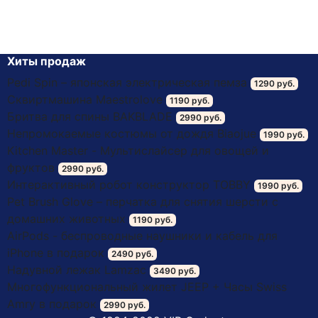
Хиты продаж
Pedi Spin – японская электрическая пемза
1290 руб.
Сквиртмашина Maestrolove
1190 руб.
Бритва для спины BAKBLADE
2990 руб.
Непромокаемые костюмы от дождя Biaojue
1990 руб.
Kitchen Master - Мультислайсер для овощей и
фруктов
2990 руб.
Интерактивный робот конструктор TOBBY
1990 руб.
Pet Brush Glove – перчатка для снятия шерсти с
домашних животных
1190 руб.
AirPods - беспроводные наушники и кабель для
iPhone в подарок
2490 руб.
Надувной лежак Lamzac
3490 руб.
Многофункциональный жилет JEEP + Часы Swiss
Amry в подарок
2990 руб.