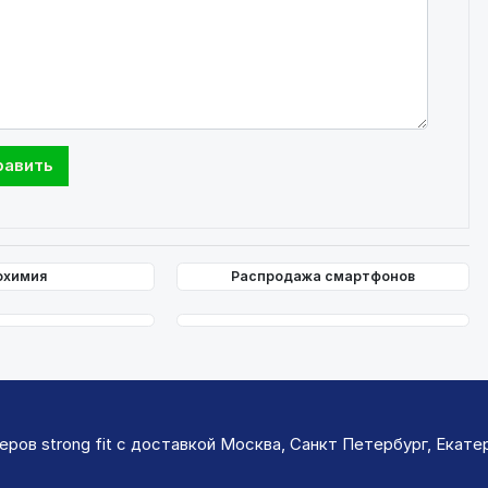
охимия
Распродажа смартфонов
ров strong fit с доставкой Москва, Санкт Петербург, Екатер