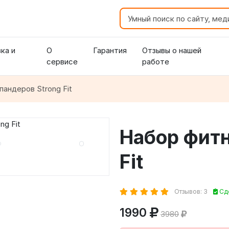
ка и
О
Гарантия
Отзывы о нашей
сервисе
работе
андеров Strong Fit
Набор фитн
Fit
Отзывов: 3
Сде
1990
3980