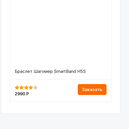
Браслет Шагомер SmartBand H5S
Заказать
2990
Р