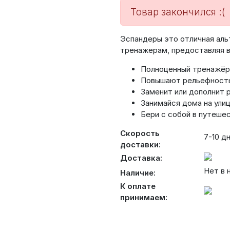
Товар закончился :(
Эспандеры это отличная ал
тренажерам, предоставляя в
Полноценный тренажёрн
Повышают рельефность
Заменит или дополнит 
Занимайся дома на улиц
Бери с собой в путеше
Скорость
7-10 д
доставки:
Доставка:
Нет в н
Наличие:
К оплате
принимаем: